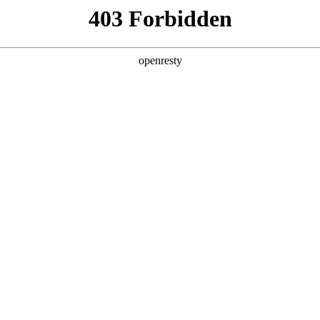
产品及服务
行业解决方案
合作伙伴
投资者关系
：AI智慧营销激活商业增长新活力
2025 / 12 / 19