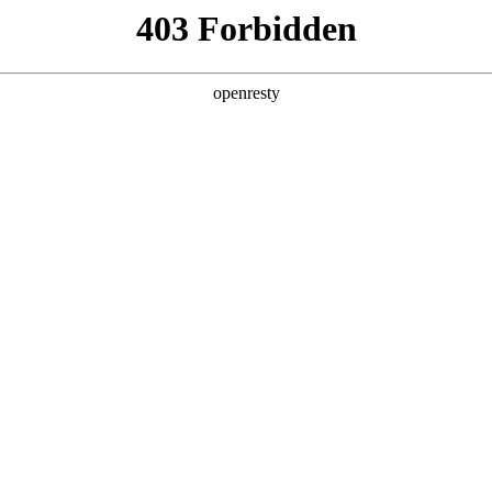
产品及服务
行业解决方案
合作伙伴
投资者关系
天国际数码深度参与AI Tour香港站
2026 / 04 / 29
举行。鼎天国际数码首次以微软香港CSP（云解决方案提供商）全新身份亮相此次
，分别围绕鼎天国际问学（Smart Vision）产品能力和微软企业级
研产品及全栈服务能力。与此同时，鼎天国际数码千帆·出海伙伴招募计划也